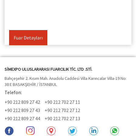
Fuar Detayları
SİMEXPO ULUSLARARASI FUARCILIK TİC. LTD .STİ.
Bahçeşehir 2. Kısım Mah. Anadolu Caddesi Villa Karıncalar Villa-19 No:
38 E BASAKŞEHİR / İSTANBUL
Telefon:
+90 212 809 27 42
+90 212 702 27 11
+90 212 809 27 43
+90 212 702 27 12
+90 212 809 27 44
+90 212 702 27 13