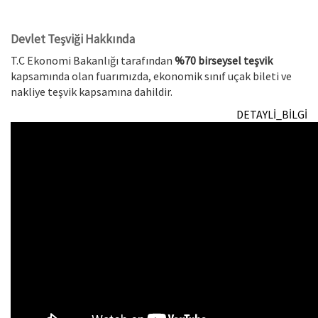
Devlet Teşviği Hakkında
T.C Ekonomi Bakanlığı tarafından
%70 birseysel teşvik
kapsamında olan fuarımızda, ekonomik sınıf uçak bileti ve
nakliye teşvik kapsamına dahildir.
DETAYLİ_BİLGİ