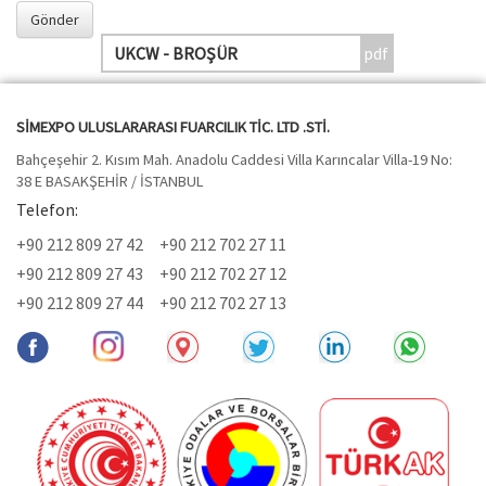
UKCW - BROŞÜR
SİMEXPO ULUSLARARASI FUARCILIK TİC. LTD .STİ.
Bahçeşehir 2. Kısım Mah. Anadolu Caddesi Villa Karıncalar Villa-19 No:
38 E BASAKŞEHİR / İSTANBUL
Telefon:
+90 212 809 27 42
+90 212 702 27 11
+90 212 809 27 43
+90 212 702 27 12
+90 212 809 27 44
+90 212 702 27 13