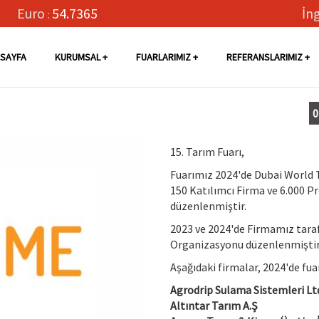
Euro
54.7365
İng
:
SAYFA
KURUMSAL
FUARLARIMIZ
REFERANSLARIMIZ
0
15. Tarım Fuarı,
Fuarımız 2024'de Dubai World 
150 Katılımcı Firma ve 6.000 Pr
düzenlenmiştir.
2023 ve 2024'de Firmamız taraf
Organizasyonu düzenlenmiştir
Aşağıdaki firmalar, 2024'de fua
Agrodrip Sulama Sistemleri Lt
Altıntar Tarım A.Ş