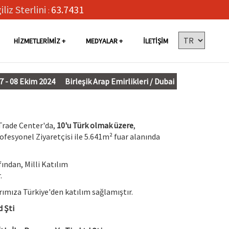
iliz Sterlini
63.7431
:
HIZMETLERIMIZ
MEDYALAR
İLETIŞIM
7 - 08 Ekim 2024
Birleşik Arap Emirlikleri / Dubai
Trade Center'da,
10'u Türk olmak üzere
,
ofesyonel Ziyaretçisi ile 5.641m² fuar alanında
ından, Milli Katılım
.
rımıza Türkiye'den katılım sağlamıştır.
d Şti