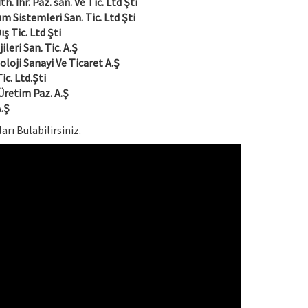
 İhr. Paz. san. Ve Tic. Ltd Şti
ım Sistemleri San. Tic. Ltd Şti
ş Tic. Ltd Şti
leri San. Tic. A.Ş
oji Sanayi Ve Ticaret A.Ş
c. Ltd.Şti
retim Paz. A.Ş
A.Ş
ı Bulabilirsiniz.