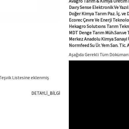
Avagro Tarım & Kimya Üretim İth.
Daıry Sense Elektronik Ve Yazıl
Doğer Kimya Tarım Paz. İç. ve Dı
Ecorec Çevre Ve Enerji Teknoloji
Hekagro Solutıons Tarım Teknol
MDT Denge Tarım Müh.San.ve Ti
Merkez Anadolu Kimya Sanayi Ü
Normfeed Su Ür. Yem San. Tic. 
Aşağıda Gerekli Tüm Dökümanlar
 Teşvik Listesine eklenmiş
DETAYLİ_BİLGİ