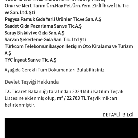
Onur ve Mert Tarım Ürn.Hay.Pet.Ürn. Yem. Zir.İl.İhr.ve İth. Tic.
ve San. Ltd. Şti
Pagysa Pamuk Gıda Yerli Ürünler Tic.ve San. A.Ş
Saadet Gıda Pazarlama San.ve Tic.A.Ş
Saray Bisküvi ve Gıda San. A.Ş
Sarvan Şekerleme Gıda San. Tic. Ltd Şti
Türkcom Telekomünikasyon İletişim Oto Kiralama ve Turizm
A.Ş
TYC İnşaat San.ve Tic. A.Ş
Aşağıda Gerekli Tüm Dökümanları Bulabilirsiniz.
Devlet Teşviği Hakkında
T.C Ticaret Bakanlığı tarafından 2024 Milli Katılım Teşvik
Listesine eklenmiş olup,
m² /
22.763 TL
Teşvik miktarı
belirlenmiştir.
DETAYLİ_BİLGİ