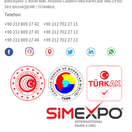
Bahçeşehir 2. Kısım Mah. Anadolu Caddesi Villa Karıncalar Villa-19 No:
38 E BASAKŞEHİR / İSTANBUL
Telefon:
+90 212 809 27 42
+90 212 702 27 11
+90 212 809 27 43
+90 212 702 27 12
+90 212 809 27 44
+90 212 702 27 13