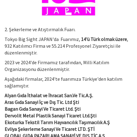
2. Şekerleme ve Atıştırmalık Fuarı.
Tokyo Big Sight JAPAN'da Fuarımız,
14'ü Türk olmak üzere
,
932 Katılımcı Firma ve 55.214 Profesyonel Ziyaretçisi ile
düzenlenmiştir.
2023 ve 2024'de Firmamız tarafından, Milli Katılım
Organizasyonu düzenlenmiştir.
Aşağıdaki firmalar, 2024'te fuarımıza Türkiye'den katılım
sağlamıştır.
Alyan Gıda İthalat ve İhracat San.Ve Tic.A.Ş.
Aras Gıda Sanayi İç ve Dış Tic. Ltd Şti
Bagan Gıda Sanayi Ve Ticaret Ltd. Şti
Dervolit Metal Plastik Sanayi Ticaret Ltd.Şti
Ekoturka Tekstil Tarım Hayvancılık Taşımacılık A.Ş
Evliya Şekerleme Sanayi Ve Ticaret LTD. ŞTİ
GLOBAL GIDA PAZARLAMA SANAYİ VE DIŞ TİC.A.Ş