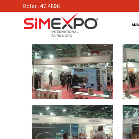
Dolar
47.4896
:
ANA