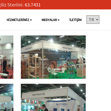
iliz Sterlini
63.7431
:
HIZMETLERIMIZ
MEDYALAR
İLETIŞIM