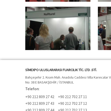
SİMEXPO ULUSLARARASI FUARCILIK TİC. LTD .STİ.
Bahçeşehir 2. Kısım Mah. Anadolu Caddesi Villa Karıncalar Vi
No: 38 E BASAKŞEHİR / İSTANBUL
Telefon:
+90 212 809 27 42
+90 212 702 27 11
+90 212 809 27 43
+90 212 702 27 12
+90 212 809 27 44
+90 212 702 27 13